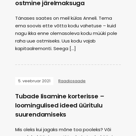
ostmine järelmaksuga
Tänases saates on meil külas Anneli. Tema
ema soovis ette võtta kodu vahetuse – kuid
nagu ikka enne olemasoleva kodu müüki pole
raha uue ostmiseks. Uus kodu vajab
kapitaalremonti. Seega […]
5. veebruar 2021
Raadiosaade
Tubade lisamine korterisse –
loomingulised ideed üüritulu
suurendamiseks
Mis oleks kui jagaks mõne toa pooleks? Või