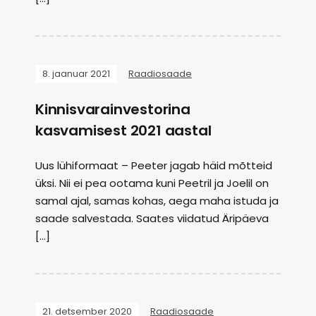
8. jaanuar 2021
Raadiosaade
Kinnisvarainvestorina
kasvamisest 2021 aastal
Uus lühiformaat – Peeter jagab häid mõtteid
üksi. Nii ei pea ootama kuni Peetril ja Joelil on
samal ajal, samas kohas, aega maha istuda ja
saade salvestada. Saates viidatud Äripäeva
[…]
21. detsember 2020
Raadiosaade