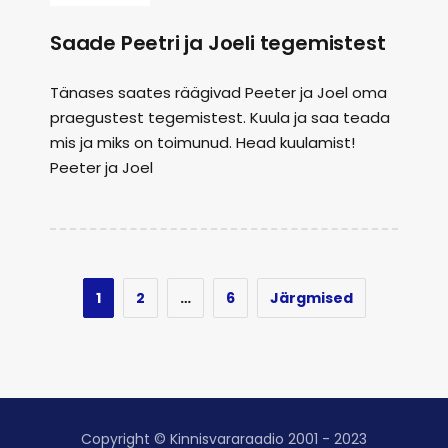
Saade Peetri ja Joeli tegemistest
Tänases saates räägivad Peeter ja Joel oma
praegustest tegemistest. Kuula ja saa teada
mis ja miks on toimunud. Head kuulamist!
Peeter ja Joel
1
2
…
6
Järgmised
Copyright © Kinnisvararaadio 2001 - 2023