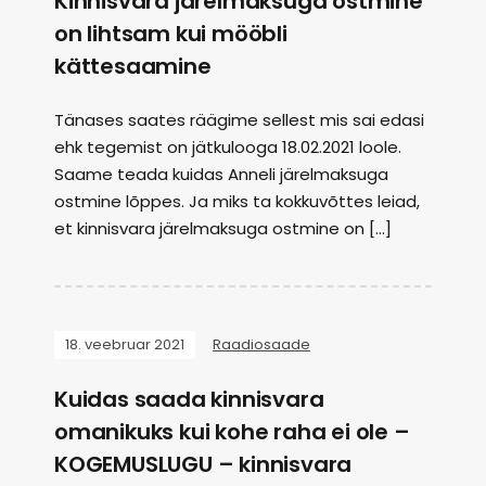
Kinnisvara järelmaksuga ostmine
on lihtsam kui mööbli
kättesaamine
Tänases saates räägime sellest mis sai edasi
ehk tegemist on jätkulooga 18.02.2021 loole.
Saame teada kuidas Anneli järelmaksuga
ostmine lõppes. Ja miks ta kokkuvõttes leiad,
et kinnisvara järelmaksuga ostmine on […]
18. veebruar 2021
Raadiosaade
Kuidas saada kinnisvara
omanikuks kui kohe raha ei ole –
KOGEMUSLUGU – kinnisvara