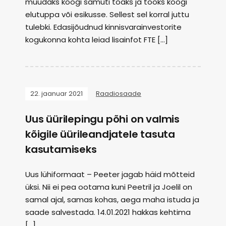
muudaks köögi samuti toaks ja tooks köögi
elutuppa või esikusse. Sellest sel korral juttu
tulebki. Edasijõudnud kinnisvarainvestorite
kogukonna kohta leiad lisainfot FTE […]
22. jaanuar 2021
Raadiosaade
Uus üürilepingu põhi on valmis
kõigile üürileandjatele tasuta
kasutamiseks
Uus lühiformaat – Peeter jagab häid mõtteid
üksi. Nii ei pea ootama kuni Peetril ja Joelil on
samal ajal, samas kohas, aega maha istuda ja
saade salvestada. 14.01.2021 hakkas kehtima
[…]