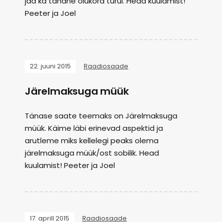
jää ka tänane olukord turul. Head kuulamist!
Peeter ja Joel
22. juuni 2015
Raadiosaade
Järelmaksuga müük
Tänase saate teemaks on Järelmaksuga
müük. Käime läbi erinevad aspektid ja
arutleme miks kellelegi peaks olema
järelmaksuga müük/ost sobilik. Head
kuulamist! Peeter ja Joel
17. aprill 2015
Raadiosaade