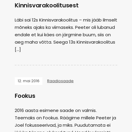
Kinnisvarakoolitusest
Läbi sai 12s Kinnisvarakoolitus – mis jääb ilmselt
mõneks ajaks ka viimaseks. Peeter oli lubanud
endale et kui käes on järgmine buum, siis on
aeg maha võtta. Seega 13s Kinnisvarakoolitus
[…]
12. mai 2016
Raadiosaade
Fookus
2016 aasta esimene saade on valmis.
Teemaks on Fookus. Räägime millele Peeter ja
Joel fokusseerivad, ja miks. Puudutamata ei