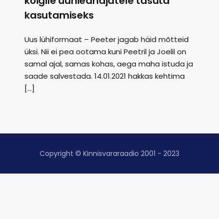
kõigile üürileandjatele tasuta
kasutamiseks
Uus lühiformaat – Peeter jagab häid mõtteid
üksi. Nii ei pea ootama kuni Peetril ja Joelil on
samal ajal, samas kohas, aega maha istuda ja
saade salvestada. 14.01.2021 hakkas kehtima
[…]
Copyright © Kinnisvararaadio 2001 - 2023